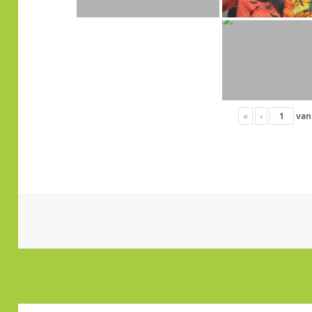
«
‹
va