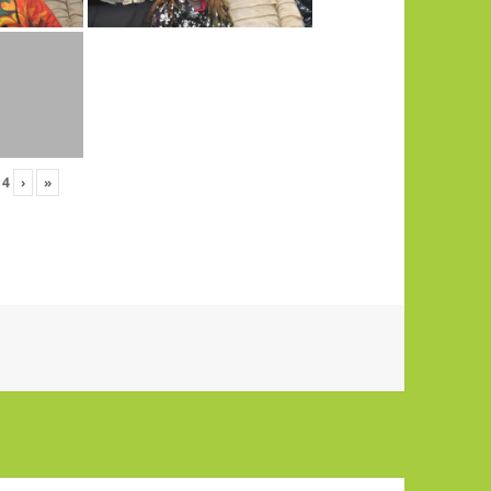
n
4
›
»